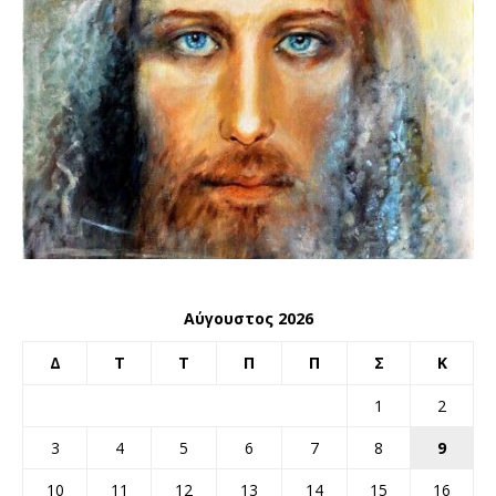
Αύγουστος 2026
Δ
Τ
Τ
Π
Π
Σ
Κ
1
2
3
4
5
6
7
8
9
10
11
12
13
14
15
16