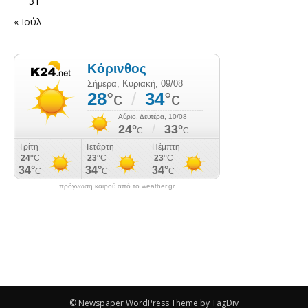
31
« Ιούλ
πρόγνωση καιρού από το weather.gr
© Newspaper WordPress Theme by TagDiv