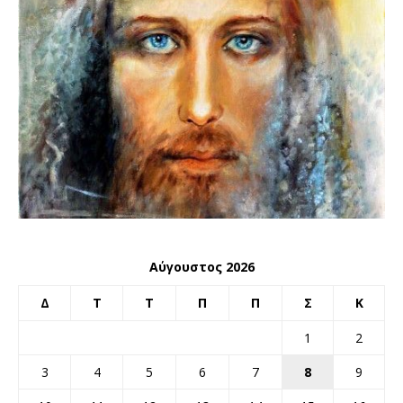
Αύγουστος 2026
Δ
Τ
Τ
Π
Π
Σ
Κ
1
2
3
4
5
6
7
8
9