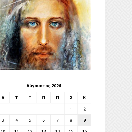
Αύγουστος 2026
Δ
Τ
Τ
Π
Π
Σ
Κ
1
2
3
4
5
6
7
8
9
10
11
12
13
14
15
16