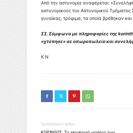
Από την αστυνομία αναφέρεται: «Συνελήφθ
αστυνομικούς του Αστυνομικού Τμήματος Σ
γυναίκας, τρόφιμα, τα οποία βρέθηκαν κα
ΣΣ. Σύμφωνα με πληροφορίες της korinth
«χτύπησε» σε οπωροπωλείο και συνελήφ
Κ.Ν
Προηγούμενο άρθρο
ΚΟΡΙΝΘΟΣ: Το χειμερινό ωράριο των