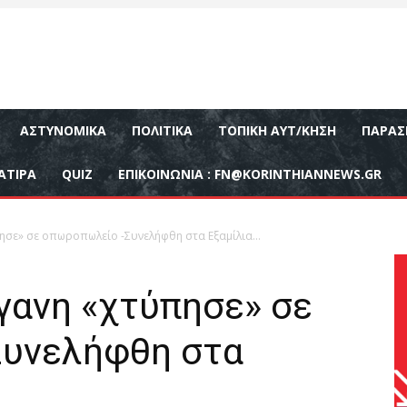
ΑΣΤΥΝΟΜΙΚΆ
ΠΟΛΙΤΙΚΆ
ΤΟΠΙΚΉ ΑΥΤ/ΚΗΣΗ
ΠΑΡΑΣ
ΑΤΙΡΑ
QUIZ
ΕΠΙΚΟΙΝΩΝΊΑ :
FN@KORINTHIANNEWS.GR
ησε» σε οπωροπωλείο -Συνελήφθη στα Εξαμίλια…
γανη «χτύπησε» σε
Συνελήφθη στα