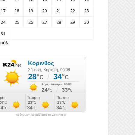
17
18
19
20
21
22
23
24
25
26
27
28
29
30
31
Ιούλ
πρόγνωση καιρού από το weather.gr