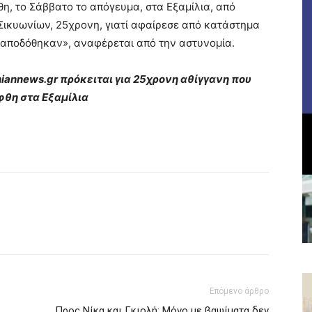
η, το Σάββατο το απόγευμα, στα Εξαμίλια, από
ικυωνίων, 25χρονη, γιατί αφαίρεσε από κατάστημα
ι αποδόθηκαν», αναφέρεται από την αστυνομία.
iannews.gr πρόκειται για 25χρονη αθίγγανη που
θη στα Εξαμίλια
Επόμενο άρθρο
Προς Νίκα και Γκιολή: Μόνο με βαψίματα δεν