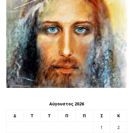
Αύγουστος 2026
Δ
Τ
Τ
Π
Π
Σ
Κ
1
2