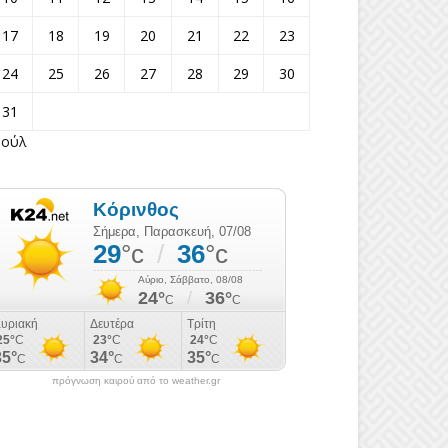
17
18
19
20
21
22
23
24
25
26
27
28
29
30
31
Ιούλ
πρόγνωση καιρού από το weather.gr