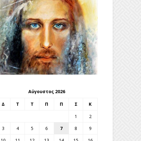
Αύγουστος 2026
Δ
Τ
Τ
Π
Π
Σ
Κ
1
2
3
4
5
6
7
8
9
10
11
12
13
14
15
16