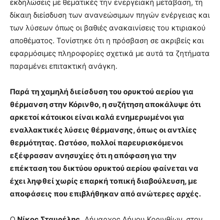
εκδηλώσεις με θεματικές την ενεργειακή μετάβαση, τη
δίκαιη διείσδυση των ανανεώσιμων πηγών ενέργειας και
των λύσεων όπως οι βαθιές ανακαινίσεις του κτιριακού
αποθέματος. Τονίστηκε ότι η πρόσβαση σε ακριβείς και
εφαρμόσιμες πληροφορίες σχετικά με αυτά τα ζητήματα
παραμένει επιτακτική ανάγκη.
Παρά τη χαμηλή διείσδυση του ορυκτού αερίου για
θέρμανση στην Κόρινθο, η συζήτηση αποκάλυψε ότι
αρκετοί κάτοικοι είναι καλά ενημερωμένοι για
εναλλακτικές λύσεις θέρμανσης, όπως οι αντλίες
θερμότητας.
Ωστόσο, πολλοί παρευρισκόμενοι
εξέφρασαν ανησυχίες ότι η απόφαση για την
επέκταση του δικτύου ορυκτού αερίου φαίνεται να
έχει ληφθεί χωρίς επαρκή τοπική διαβούλευση, με
αποφάσεις που επιβλήθηκαν από ανώτερες αρχές.
Ο
Νίκος Σταυρέλης,
Δήμαρχος Δήμου Κορινθίων, στον