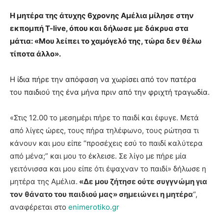
Η μητέρα της άτυχης 6χρονης Αμέλια μίλησε στην
εκπομπή T-live, όπου και δήλωσε με δάκρυα στα
μάτια: «Μου λείπει το χαμόγελό της, τώρα δεν θέλω
τίποτα άλλο».
Η ίδια πήρε την απόφαση να χωρίσει από τον πατέρα
του παιδιού της ένα μήνα πριν από την φριχτή τραγωδία.
«Στις 12.00 το μεσημέρι πήρε το παιδί και έφυγε. Μετά
από λίγες ώρες, τους πήρα τηλέφωνο, τους ρώτησα τι
κάνουν και μου είπε “προσέχεις εσύ το παιδί καλύτερα
από μένα;” και μου το έκλεισε. Σε λίγο με πήρε μία
γειτόνισσα και μου είπε ότι έψαχναν το παιδί» δήλωσε η
μητέρα της Αμέλια.
«Δε μου ζήτησε ούτε συγγνώμη για
τον θάνατο του παιδιού μας» σημειώνει η μητέρα
“,
αναφέρεται στο
enimerotiko.gr