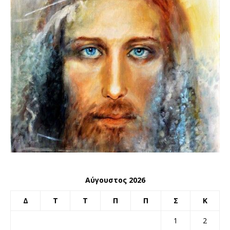
Αύγουστος 2026
Δ
Τ
Τ
Π
Π
Σ
Κ
1
2