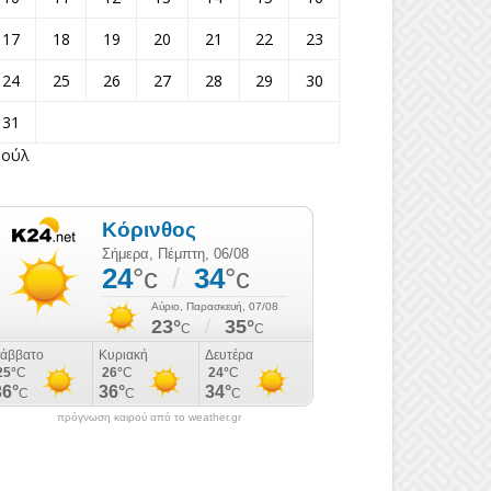
17
18
19
20
21
22
23
24
25
26
27
28
29
30
31
Ιούλ
πρόγνωση καιρού από το weather.gr