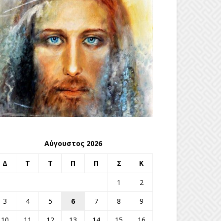
Αύγουστος 2026
Δ
Τ
Τ
Π
Π
Σ
Κ
1
2
3
4
5
6
7
8
9
10
11
12
13
14
15
16