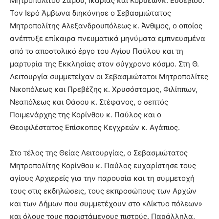
Μητροπολίτου Σάμου, Ικαρίας και Κορσεώνκ. Ευσεβίου.
Τον Ιερό Άμβωνα διηκόνησε ο Σεβασμιώτατος
Μητροπολίτης Αλεξανδρουπόλεως κ. Άνθιμος, ο οποίος
ανέπτυξε επίκαιρα πνευματικά μηνύματα εμπνευσμένα
από το αποστολικό έργο του Αγίου Παύλου και τη
μαρτυρία της Εκκλησίας στον σύγχρονο κόσμο. Στη Θ.
Λειτουργία συμμετείχαν οι Σεβασμιώτατοι Μητροπολίτες
Νικοπόλεως και Πρεβέζης κ. Χρυσόστομος, Φιλίππων,
Νεαπόλεως και Θάσου κ. Στέφανος, ο σεπτός
Ποιμενάρχης της Κορίνθου κ. Παύλος και ο
Θεοφιλέστατος Επίσκοπος Κεγχρεών κ. Αγάπιος.
Στο τέλος της Θείας Λειτουργίας, ο Σεβασμιώτατος
Μητροπολίτης Κορίνθου κ. Παύλος ευχαρίστησε τους
αγίους Αρχιερείς για την παρουσία και τη συμμετοχή
τους στις εκδηλώσεις, τους εκπροσώπους των Αρχών
και των Δήμων που συμμετέχουν στο «Δίκτυο πόλεων»
και όλους τους παριστάμενους πιστούς. Παράλληλα,