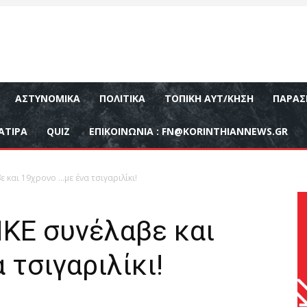
ΑΣΤΥΝΟΜΙΚΆ
ΠΟΛΙΤΙΚΆ
ΤΟΠΙΚΉ ΑΥΤ/ΚΗΣΗ
ΠΑΡΑΣ
ΑΤΙΡΑ
QUIZ
ΕΠΙΚΟΙΝΩΝΊΑ :
FN@KORINTHIANNEWS.GR
και 19χρονο …με ένα τσιγαριλίκι!
ΚΕ συνέλαβε και
 τσιγαριλίκι!