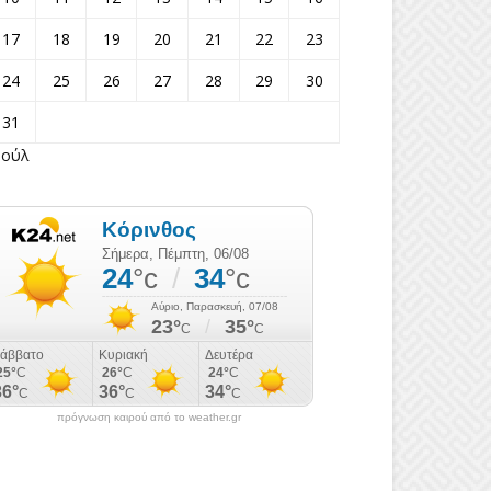
17
18
19
20
21
22
23
24
25
26
27
28
29
30
31
Ιούλ
πρόγνωση καιρού από το weather.gr