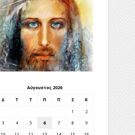
Αύγουστος 2026
Δ
Τ
Τ
Π
Π
Σ
Κ
1
2
3
4
5
6
7
8
9
10
11
12
13
14
15
16