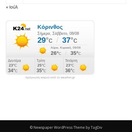
« Ιούλ
πρόγνωση καιρού από το weather.gr
© Newspaper WordPress Theme by TagDiv