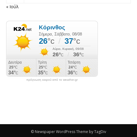
« Ιούλ
πρόγνωση καιρού από το weather.gr
© Newspaper WordPress Theme by TagDiv