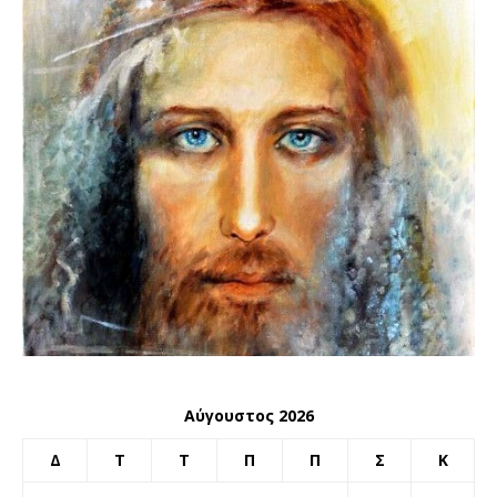
Αύγουστος 2026
Δ
Τ
Τ
Π
Π
Σ
Κ