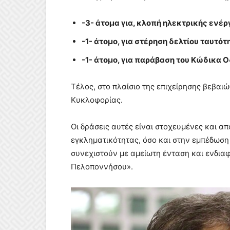
-3- άτομα για, κλοπή ηλεκτρικής ενέρ
-1- άτομο, για στέρηση δελτίου ταυτότ
-1- άτομο, για παράβαση του Κώδικα 
Τέλος, στο πλαίσιο της επιχείρησης βεβα
Κυκλοφορίας.
Οι δράσεις αυτές είναι στοχευμένες
και απ
εγκληματικότητας, όσο και στην εμπέδωσ
συνεχιστούν με αμείωτη ένταση και ενδιαφ
Πελοποννήσου».