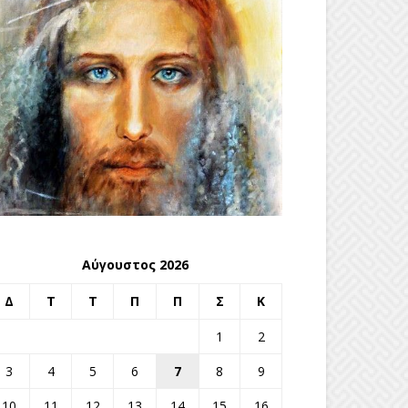
Αύγουστος 2026
Δ
Τ
Τ
Π
Π
Σ
Κ
1
2
3
4
5
6
7
8
9
10
11
12
13
14
15
16