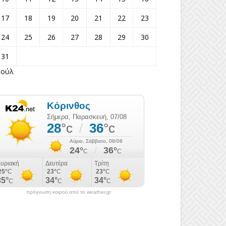
17
18
19
20
21
22
23
24
25
26
27
28
29
30
31
Ιούλ
πρόγνωση καιρού από το weather.gr