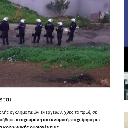
ται:
ολής εγκληματικών ενεργειών, χθες το πρωί, σε
οιήθηκε
στοχευμένη αστυνομική επιχείρηση σε
ία κοινωνικής ομοιογένειας.