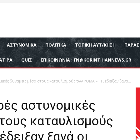
ΑΣΤΥΝΟΜΙΚΆ
ΠΟΛΙΤΙΚΆ
ΤΟΠΙΚΉ ΑΥΤ/ΚΗΣΗ
ΠΑΡΑΣ
ΑΤΙΡΑ
QUIZ
ΕΠΙΚΟΙΝΩΝΊΑ :
FN@KORINTHIANNEWS.GR
ικές δυνάμεις μέσα στους καταυλισμούς των ΡΟΜΑ –…Τι έδειξαν ξανά...
ρές αστυνομικές
στους καταυλισμούς
δειξαν ξανά οι