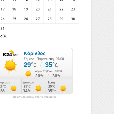
17
18
19
20
21
22
23
24
25
26
27
28
29
30
31
Ιούλ
πρόγνωση καιρού από το weather.gr