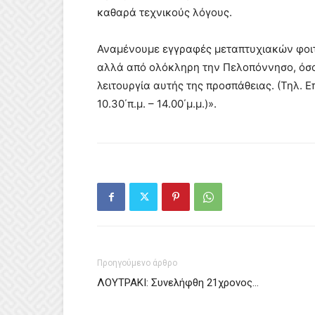
καθαρά τεχνικούς λόγους.
Αναμένουμε εγγραφές μεταπτυχιακών φοιτη
αλλά από ολόκληρη την Πελοπόννησο, όσο 
λειτουργία αυτής της προσπάθειας. (Τηλ. 
10.30΄π.μ. – 14.00΄μ.μ.)».
Προηγούμενο άρθρο
ΛΟΥΤΡΑΚΙ: Συνελήφθη 21χρονος…