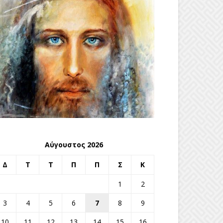
Αύγουστος 2026
Δ
Τ
Τ
Π
Π
Σ
Κ
1
2
3
4
5
6
7
8
9
10
11
12
13
14
15
16