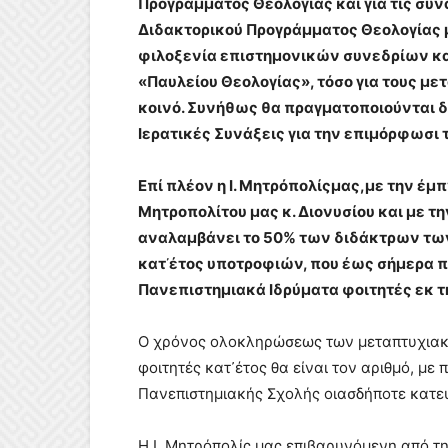
Προγράμματος Θεολογίας και για τις συ
Διδακτορικού Προγράμματος Θεολογίας μ
φιλοξενία επιστημονικών συνεδρίων κα
«Παυλείου Θεολογίας», τόσο για τους με
κοινό. Συνήθως θα πραγματοποιούνται δύ
Ιερατικές Συνάξεις για την επιμόρφωσι
Επί πλέον η Ι. Μητρόπολίςμας,με την έ
Μητροπολίτου μας κ. Διονυσίου και με τη
αναλαμβάνει το 50% των διδάκτρων τω
κατ᾿έτος υποτροφιών, που έως σήμερα 
Πανεπιστημιακά Ιδρύματα φοιτητές εκ τ
Ο χρόνος ολοκληρώσεως των μεταπτυχιακώ
φοιτητές κατ᾿έτος θα είναι τον αριθμό, με
Πανεπιστημιακής Σχολής οιασδήποτε κατευ
Η Ι. Μητρόπολίς μας επιβαρυνόμενη από τ