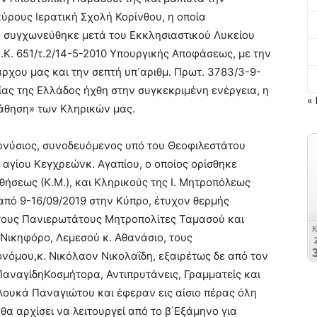
ύρους Ιερατική Σχολή Κορίνθου, η οποία
υ συγχωνεύθηκε μετά του Εκκλησιαστικού Λυκείου
.Ε.Κ. 651/τ.2/14-5-2010 Υπουργικής Αποφάσεως, με την
χου μας και την σεπτή υπ᾿αριθμ. Πρωτ. 3783/3-9-
ίας της Ελλάδος ήχθη στην συγκεκριμένη ενέργεια, η
« 
 μάθηση» των Κληρικών μας.
ιονύσιος, συνοδευόμενος υπό του Θεοφιλεστάτου
 αγίου Κεγχρεώνκ. Αγαπίου, ο οποίος ορίσθηκε
ήσεως (Κ.Μ.), και Κληρικούς της Ι. Μητροπόλεως
από 9-16/09/2019 στην Κύπρο, έτυχον θερμής
 τους Πανιερωτάτους Μητροπολίτες Ταμασού και
 Νικηφόρο, Λεμεσού κ. Αθανάσιο, τους
όμου,κ. Νικόλαον Νικολαΐδη, εξαιρέτως δε από τον
ΠαναγίδηΚοσμήτορα, Αντιπρυτάνεις, Γραμματείς και
Λουκά Παναγιώτου και έφεραν εις αίσιο πέρας όλη
θα αρχίσει να λειτουργεί από το β΄Εξάμηνο για