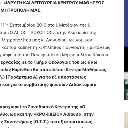
: «
ΙΔΡΥΣΗ ΚΑΙ ΛΕΙΤΟΥΡΓΙΑ ΚΕΝΤΡΟΥ ΜΑΘΗΣΕΩΣ
. ΜΗΤΡΟΠΟΛΗ ΜΑΣ.
ην
 11
Σεπτεμβρίου 2019 στο Ι. Μετόχιον της Ι.
κου «Ο ΑΓΙΟΣ ΠΡΟΚΟΠΙΟΣ», στην Λευκωσία της
Μητροπολίτου μας κ. Διονυσίου, ως νομίμου
 και του Καθηγητή κ. Φιλίππου Πουγιούτα, Πρυτάνεως
εγράφη υπό του Πανιερωτάτου Μητροπολίτου Κύκκου
εργασίας με το Τμήμα Θεολογίας του ως άνω
ρόπολις Κορίνθου θα αποτελέσει Κέντρο Μαθήσεως
Λ.) [Παράρτημα Α] για το εξ αποστάσεως
 και για το συμβατικής φύσεως Διδακτορικό
 παραχωρεί το Συνεδριακό Κέντρο της «Ο
θο, ως και την «ΚΡΟΚΙΔΕΙΟ» Αίθουσα, στην
ές Συναντήσεις (Ο.Σ.Σ.) του εξ αποστάσεως