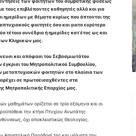
ναντήσεις των φοιτητών του συμβατικής φύσεως
ε τους επιβλέποντες καθηγητές αλλά και για
ι ημερίδων με θέματα κυρίως που άπτονται της
ταπτυχιακούς φοιτητές όσο και γιατο ευρύτερο
ο τέτοια συνέδρια ή ημερίδες κατ᾿έτος ως και
 των Κληρικών μας.
μπνευσι και απόφασι του Σεβασμιωτάτου
ν έγκρισι του Μητροπολιτικού Συμβουλίου,
ν μεταπτυχιακών φοιτητών στο πλαίσιο των
παρέχει σε πρωτοεισαχθέντες στα
ης Μητροπολιτικής Επαρχίας μας.
ν μαθημάτων ορίζεται σε τρία εξάμηνα και οι
 προϋπόθεσι την κτήσι Πτυχίου Ανωτάτης
θύνσεως, όχι αποκλειστικώς Θεολογίας.
ην Αποστολική Παράδοσί της και μάλιστα την