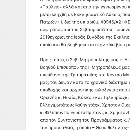
«Παύλειο» αλλά και από την εγνωσμένου κ
μετεξελήχθη σε Εκκλησιαστικό Λύκειο, πο
Πατρών (!), δια της υπ αριθμ. 49946/Α2 (Φ
σοφή απόφασι του Σεβασμιωτάτου Ποιμενάρ
2019έγκρισι της Ιεράς Συνόδου της Εκκλησ
οποία και θα βοηθήσει και στην «δια βίου
Προς τούτο, ο Σεβ. Μητροπολίτης μας κ. Δ
Βοηθού Επισκόπου της Ι. Μητροπόλεως μας
υπεύθυνοςτης Γραμματείας στο Κέντρο Μαθ
μας, ταξίδεψαν κατά το χρονικό διάστημα 
υποδοχής και αρχοντικής φιλοξενίας από
Ορεινής κ. Ησαΐα, Κύκκου και Τηλλυρίαςκ.
ΕλλογιμωτάτουςΚαθηγητάςκ. Χρήστον Οικον
κ. ΦίλιππονΠουγιούταΠρύτανι, κ. Χρήστον
από τον Συντονιστή του Προγράμματος κ. 
την προσπάθεια, η οποία – Θεού θελοντος- 