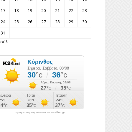
17
18
19
20
21
22
23
24
25
26
27
28
29
30
31
Ιούλ
πρόγνωση καιρού από το weather.gr