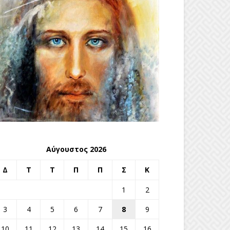
Αύγουστος 2026
Δ
Τ
Τ
Π
Π
Σ
Κ
1
2
3
4
5
6
7
8
9
10
11
12
13
14
15
16