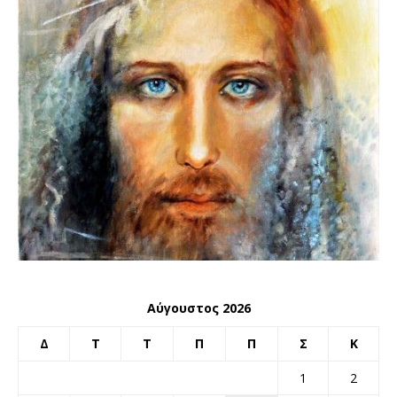
Αύγουστος 2026
Δ
Τ
Τ
Π
Π
Σ
Κ
1
2