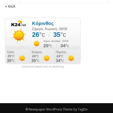
« Ιούλ
πρόγνωση καιρού από το weather.gr
© Newspaper WordPress Theme by TagDiv