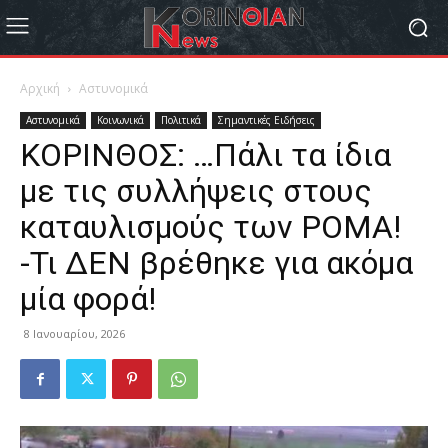
Αρχική
Αστυνομικά
Αστυνομικά
Κοινωνικά
Πολιτικά
Σημαντικές Ειδήσεις
ΚΟΡΙΝΘΟΣ: …Πάλι τα ίδια
με τις συλλήψεις στους
καταυλισμούς των ΡΟΜΑ!
-Τι ΔΕΝ βρέθηκε για ακόμα
μία φορά!
8 Ιανουαρίου, 2026