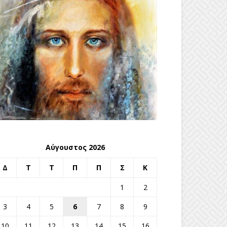
Αύγουστος 2026
Δ
Τ
Τ
Π
Π
Σ
Κ
1
2
3
4
5
6
7
8
9
10
11
12
13
14
15
16