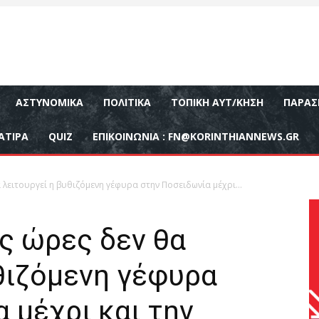
ΑΣΤΥΝΟΜΙΚΆ
ΠΟΛΙΤΙΚΆ
ΤΟΠΙΚΉ ΑΥΤ/ΚΗΣΗ
ΠΑΡΑΣ
ΑΤΙΡΑ
QUIZ
ΕΠΙΚΟΙΝΩΝΊΑ :
FN@KORINTHIANNEWS.GR
λειτουργεί η βυθιζόμενη γέφυρα στην Ποσειδωνία μέχρι...
ς ώρες δεν θα
θιζόμενη γέφυρα
 μέχρι και την