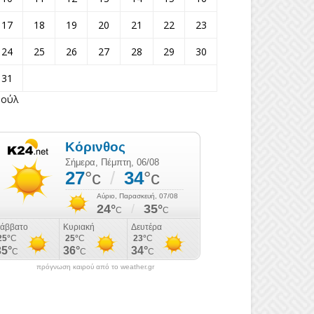
17
18
19
20
21
22
23
24
25
26
27
28
29
30
31
Ιούλ
πρόγνωση καιρού από το weather.gr