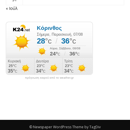
« Ιούλ
πρόγνωση καιρού από το weather.gr
© Newspaper WordPress Theme by TagDiv