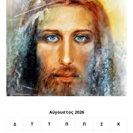
Αύγουστος 2026
Δ
Τ
Τ
Π
Π
Σ
Κ