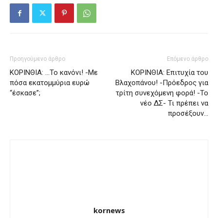
Προηγούμενο άρθρο
Επόμενο άρθρο
ΚΟΡΙΝΘΙΑ: …Το κανόνι! -Με
ΚΟΡΙΝΘΙΑ: Επιτυχία του
πόσα εκατομμύρια ευρώ
Βλαχοπάνου! -Πρόεδρος για
“έσκασε”;
τρίτη συνεχόμενη φορά! -Το
νέο ΔΣ- Τι πρέπει να
προσέξουν…
kornews