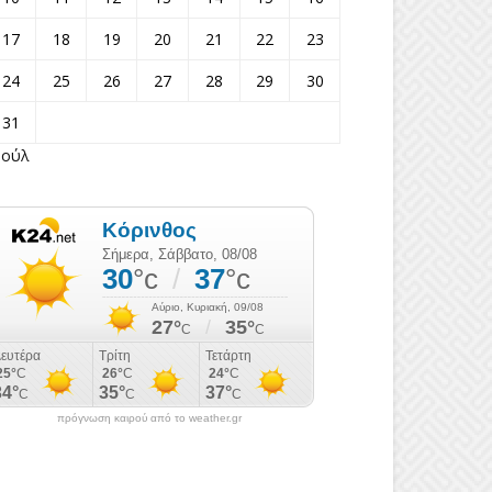
17
18
19
20
21
22
23
24
25
26
27
28
29
30
31
Ιούλ
πρόγνωση καιρού από το weather.gr