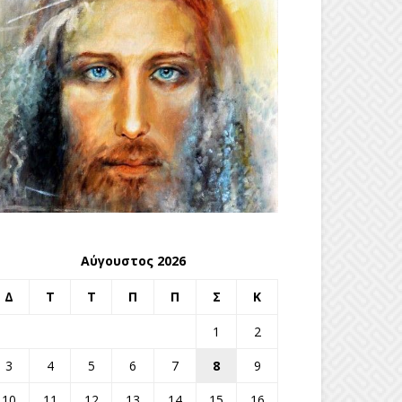
Αύγουστος 2026
Δ
Τ
Τ
Π
Π
Σ
Κ
1
2
3
4
5
6
7
8
9
10
11
12
13
14
15
16