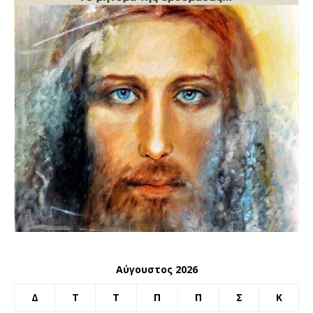
Αύγουστος 2026
Δ
Τ
Τ
Π
Π
Σ
Κ