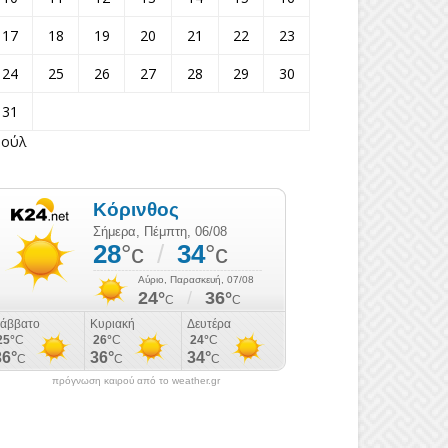
17
18
19
20
21
22
23
24
25
26
27
28
29
30
31
Ιούλ
πρόγνωση καιρού από το weather.gr