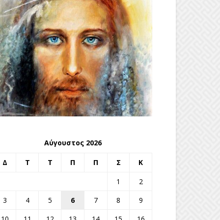
Αύγουστος 2026
Δ
Τ
Τ
Π
Π
Σ
Κ
1
2
3
4
5
6
7
8
9
10
11
12
13
14
15
16