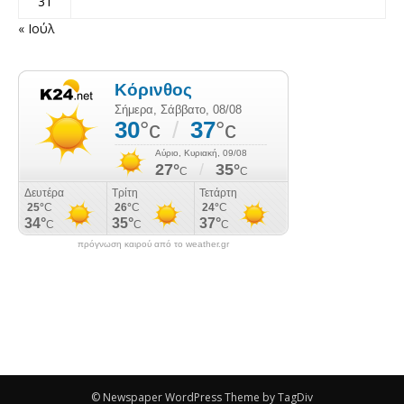
31
« Ιούλ
πρόγνωση καιρού από το weather.gr
© Newspaper WordPress Theme by TagDiv