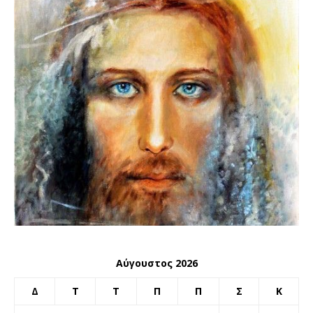
Αύγουστος 2026
Δ
Τ
Τ
Π
Π
Σ
Κ