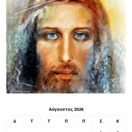
Αύγουστος 2026
Δ
Τ
Τ
Π
Π
Σ
Κ