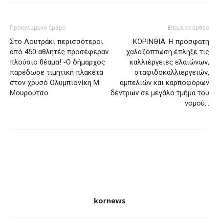
Προηγούμενο άρθρο
Επόμενο άρθρο
Στο Λουτράκι περισσότεροι
ΚΟΡΙΝΘΙΑ: Η πρόσφατη
από 450 αθλητές προσέφεραν
χαλαζόπτωση έπληξε τις
πλούσιο θέαμα! -Ο δήμαρχος
καλλιέργειες ελαιώνων,
παρέδωσε τιμητική πλακέτα
σταφιδοκαλλιεργειών,
στον χρυσό Ολυμπιονίκη Μ.
αμπελιών και καρποφόρων
Μουρούτσο
δέντρων σε μεγάλο τμήμα του
νομού…
kornews