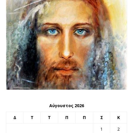
Αύγουστος 2026
Δ
Τ
Τ
Π
Π
Σ
Κ
1
2