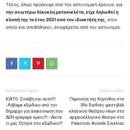
Τέλος, όπως προέκυψε από την αστυνομική έρευνα, για
την ανωτέρω δίκυκλη μοτοσικλέτα, είχε δηλωθεί η
κλοπή της το έτος 2021 από τον ιδιοκτήτη της,
στον
οποίο και αποδόθηκε», αναφέρεται από την αστυνομία.
Προηγούμενο άρθρο
Επόμενο άρθρο
ΚΙΑΤΟ: Συνέβη και αυτό!!!
Παρουσία της Κορίνθου στο
-Λάβαμε εξώδικο από τον
30ό διεθνές φεστιβάλ
δήμαρχο για ανακοίνωση που
κλασικού θεάτρου νέων στο
ΔΕΝ γράψαμε εμείς!!! –Δείτε
αρχαιοελληνικό θέατρο στο
τι μας ζήτησε στο εξώδικο!!!
Palazzolo Acreide Σικελίας