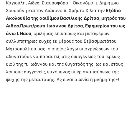
Καγιούλη, Αιδεσ. Σταυροφόρο – Οικονόμο π. Δημήτριο
Σουσούνη και τον Διάκονο π. Χρήστο Χίλια,την
Εξόδιο
Ακολουθία της αοιδίμου Βασιλικής Δρίτσα, μητρός του
Αιδεσ.Πρωτ/ρουπ. Ιωάννου Δρίτσα, Εφημερίου του ως
άνω Ι. Ναού
, ομιλήσας επικαίρως και μεταφέρων
συλλυπητήριες ευχές εκ μέρους του Σεβασμιωτάτου
Μητροπολίτου μας, ο οποίος λόγω υποχρεώσεων του
αδυνατούσε να παραστεί, στις οικογένειες του Ιερέως
υιού της π. Ιωάννου και της θυγατρός της, ως και στους
λοιπούς συγγενείς, ευχόμενος υπέρ αναπαύσεως της
ψυχής της μεταστάσης. Ας είναι αιωνία η μνήμη της»!