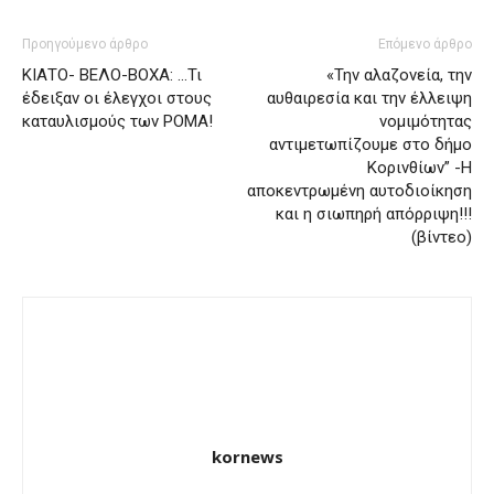
Προηγούμενο άρθρο
Επόμενο άρθρο
ΚΙΑΤΟ- ΒΕΛΟ-ΒΟΧΑ: …Τι
«Την αλαζονεία, την
έδειξαν οι έλεγχοι στους
αυθαιρεσία και την έλλειψη
καταυλισμούς των ΡΟΜΑ!
νομιμότητας
αντιμετωπίζουμε στο δήμο
Κορινθίων” -Η
αποκεντρωμένη αυτοδιοίκηση
και η σιωπηρή απόρριψη!!!
(βίντεο)
kornews