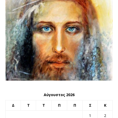
Αύγουστος 2026
Δ
Τ
Τ
Π
Π
Σ
Κ
1
2