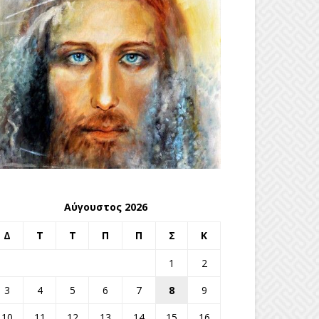
Αύγουστος 2026
Δ
Τ
Τ
Π
Π
Σ
Κ
1
2
3
4
5
6
7
8
9
10
11
12
13
14
15
16