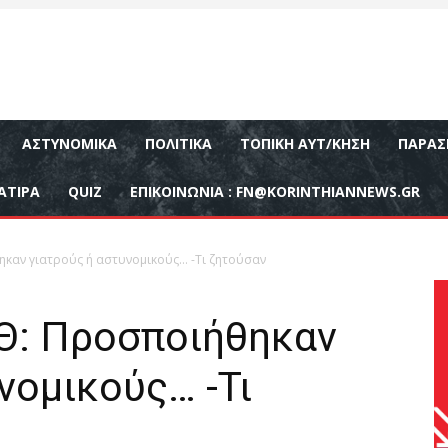
ΑΣΤΥΝΟΜΙΚΆ
ΠΟΛΙΤΙΚΆ
ΤΟΠΙΚΉ ΑΥΤ/ΚΗΣΗ
ΠΑΡΑΣ
ΑΤΙΡΑ
QUIZ
ΕΠΙΚΟΙΝΩΝΊΑ :
FN@KORINTHIANNEWS.GR
ηκαν γιατρούς ή αστυνομικούς… -Τι ζητούσαν
Θ: Προσποιήθηκαν
νομικούς… -Τι