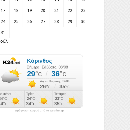
17
18
19
20
21
22
23
24
25
26
27
28
29
30
31
Ιούλ
πρόγνωση καιρού από το weather.gr