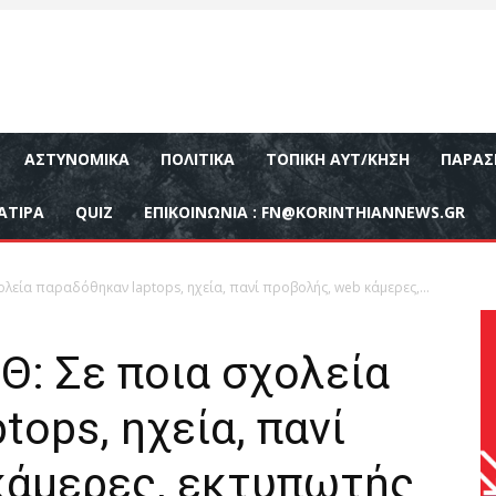
ΑΣΤΥΝΟΜΙΚΆ
ΠΟΛΙΤΙΚΆ
ΤΟΠΙΚΉ ΑΥΤ/ΚΗΣΗ
ΠΑΡΑΣ
ΑΤΙΡΑ
QUIZ
ΕΠΙΚΟΙΝΩΝΊΑ :
FN@KORINTHIANNEWS.GR
ολεία παραδόθηκαν laptops, ηχεία, πανί προβολής, web κάμερες,...
Θ: Σε ποια σχολεία
tops, ηχεία, πανί
κάμερες, εκτυπωτής