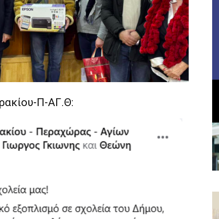
ρακίου-Π-ΑΓ.Θ: