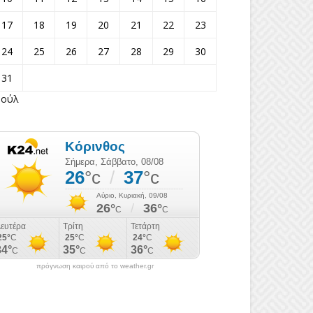
17
18
19
20
21
22
23
24
25
26
27
28
29
30
31
Ιούλ
πρόγνωση καιρού από το weather.gr