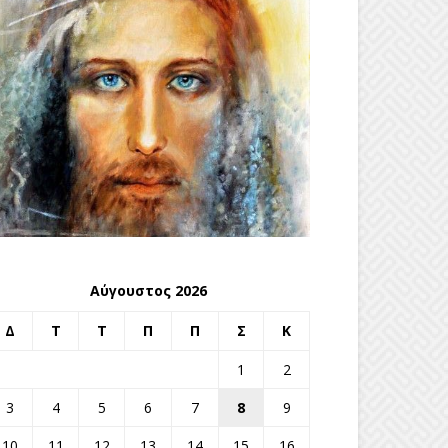
Αύγουστος 2026
Δ
Τ
Τ
Π
Π
Σ
Κ
1
2
3
4
5
6
7
8
9
10
11
12
13
14
15
16