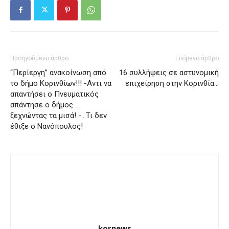
Προηγούμενο άρθρο
Επόμενο άρθρο
“Περίεργη” ανακοίνωση από
16 συλλήψεις σε αστυνομική
το δήμο Κορινθίων!!! -Αντι να
επιχείρηση στην Κορινθία…
απαντήσει ο Πνευματικός
απάντησε ο δήμος …
ξεχνώντας τα μισά! -…Τι δεν
έθιξε ο Νανόπουλος!
kornews