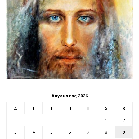
Αύγουστος 2026
Δ
Τ
Τ
Π
Π
Σ
Κ
1
2
3
4
5
6
7
8
9