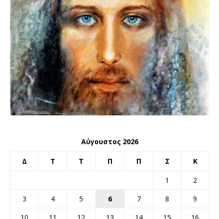
Αύγουστος 2026
Δ
Τ
Τ
Π
Π
Σ
Κ
1
2
3
4
5
6
7
8
9
10
11
12
13
14
15
16