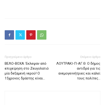
Προηγούμενο άρθρο
Επόμενο άρθρο
ΒΕΛΟ-ΒΟΧΑ: Έκλεψαν από
ΛΟΥΤΡΑΚΙ-Π-ΑΓ.Θ: Ο δήμος
επιχείρηση στο Ζευγολατιό
αντιδρά για τις
μία δεξαμενή νερού! Ο
ανεμογεννήτριες και καλεί
15χρονος δράστης είναι…
τους πολίτες…