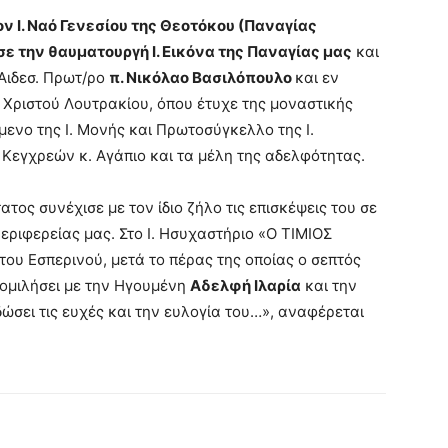
 Ι. Ναό Γενεσίου της Θεοτόκου (Παναγίας
ε την θαυματουργή Ι. Εικόνα της Παναγίας μας
και
 Αιδεσ. Πρωτ/ρο
π. Νικόλαο Βασιλόπουλο
και εν
 Χριστού Λουτρακίου, όπου έτυχε της μοναστικής
ενο της Ι. Μονής και Πρωτοσύγκελλο της Ι.
εγχρεών κ. Αγάπιο και τα μέλη της αδελφότητας.
τος συνέχισε με τον ίδιο ζήλο τις επισκέψεις του σε
Περιφερείας μας. Στο Ι. Ησυχαστήριο «Ο ΤΙΜΙΟΣ
ου Εσπερινού, μετά το πέρας της οποίας ο σεπτός
νομιλήσει με την Ηγουμένη
Αδελφή Ιλαρία
και την
ώσει τις ευχές και την ευλογία του…», αναφέρεται