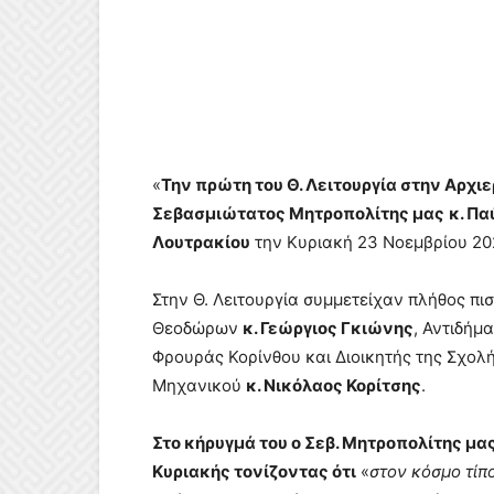
«
Την πρώτη του Θ. Λειτουργία στην Αρχι
Σεβασμιώτατος Μητροπολίτης μας
κ. Πα
Λουτρακίου
την Κυριακή 23 Νοεμβρίου 20
Στην Θ. Λειτουργία συμμετείχαν πλήθος π
Θεοδώρων
κ. Γεώργιος Γκιώνης
, Αντιδήμ
Φρουράς Κορίνθου και Διοικητής της Σχο
Μηχανικού
κ. Νικόλαος Κορίτσης
.
Στο κήρυγμά του ο Σεβ. Μητροπολίτης μα
Κυριακής τονίζοντας ότι
«
στον κόσμο τίπο