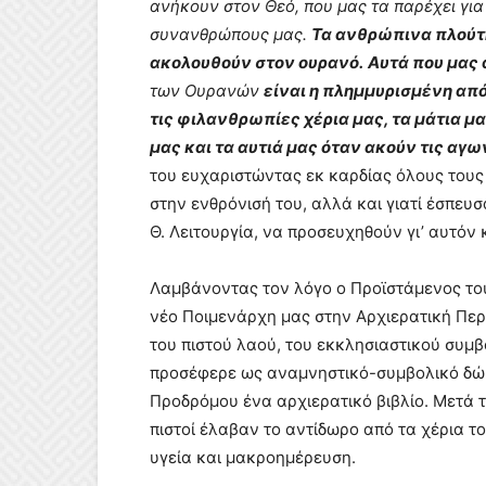
ανήκουν στον Θεό, που μας τα παρέχει για
συνανθρώπους μας.
Τα ανθρώπινα πλούτη
ακολουθούν στον ουρανό.
Αυτά που μας
των Ουρανών
είναι η πλημμυρισμένη από
τις φιλανθρωπίες χέρια μας, τα μάτια 
μας και τα αυτιά μας όταν ακούν τις αγω
του ευχαριστώντας εκ καρδίας όλους τους
στην ενθρόνισή του, αλλά και γιατί έσπευσ
Θ. Λειτουργία, να προσευχηθούν γι’ αυτόν 
Λαμβάνοντας τον λόγο ο Προϊστάμενος του
νέο Ποιμενάρχη μας στην Αρχιερατική Περ
του πιστού λαού, του εκκλησιαστικού συμ
προσέφερε ως αναμνηστικό-συμβολικό δώρο
Προδρόμου ένα αρχιερατικό βιβλίο. Μετά το
πιστοί έλαβαν το αντίδωρο από τα χέρια το
υγεία και μακροημέρευση.