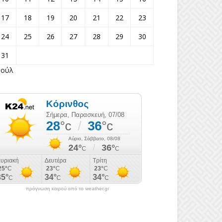
17
18
19
20
21
22
23
24
25
26
27
28
29
30
31
Ιούλ
πρόγνωση καιρού από το weather.gr