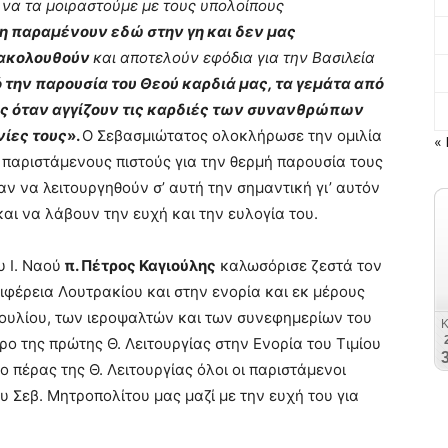
 να τα μοιραστούμε με τους υπολοίπους
 παραμένουν εδώ στην γη και δεν μας
 ακολουθούν
και αποτελούν εφόδια για την Βασιλεία
 την παρουσία του Θεού καρδιά μας, τα γεμάτα από
μας όταν αγγίζουν τις καρδιές των συνανθρώπων
νίες τους
».
Ο Σεβασμιώτατος ολοκλήρωσε την ομιλία
« 
 παριστάμενους πιστούς για την θερμή παρουσία τους
αν να λειτουργηθούν σ’ αυτή την σημαντική γι’ αυτόν
και να λάβουν την ευχή και την ευλογία του.
 Ι. Ναού
π. Πέτρος Καγιούλης
καλωσόρισε ζεστά τον
ιφέρεια Λουτρακίου και στην ενορία και εκ μέρους
βουλίου, των ιεροψαλτών και των συνεφημερίων του
 της πρώτης Θ. Λειτουργίας στην Ενορία του Τιμίου
 πέρας της Θ. Λειτουργίας όλοι οι παριστάμενοι
υ Σεβ. Μητροπολίτου μας μαζί με την ευχή του για