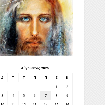
Αύγουστος 2026
Δ
Τ
Τ
Π
Π
Σ
Κ
1
2
3
4
5
6
7
8
9
10
11
12
13
14
15
16