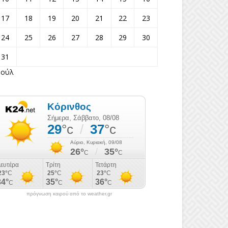
17
18
19
20
21
22
23
24
25
26
27
28
29
30
31
Ιούλ
πρόγνωση καιρού από το weather.gr