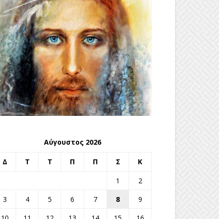
Αύγουστος 2026
Δ
Τ
Τ
Π
Π
Σ
Κ
1
2
3
4
5
6
7
8
9
10
11
12
13
14
15
16