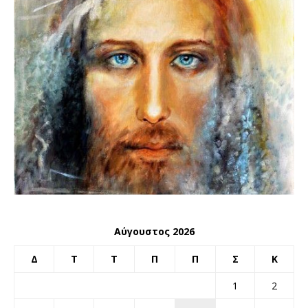
Αύγουστος 2026
Δ
Τ
Τ
Π
Π
Σ
Κ
1
2