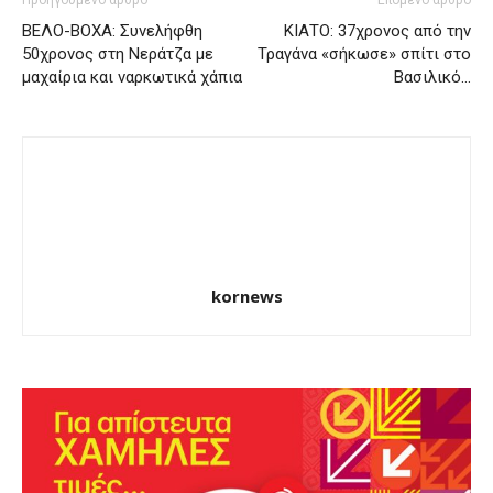
Προηγούμενο άρθρο
Επόμενο άρθρο
ΒΕΛΟ-ΒΟΧΑ: Συνελήφθη
ΚΙΑΤΟ: 37χρονος από την
50χρονος στη Νεράτζα με
Τραγάνα «σήκωσε» σπίτι στο
μαχαίρια και ναρκωτικά χάπια
Βασιλικό…
kornews