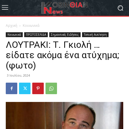
Αρχική
Κοινωνικά
Κοινωνικά
ΠΡΩΤΟΣΕΛΙΔΑ
Σημαντικές Ειδήσεις
Τοπική Αυτ/κηση
ΛΟΥΤΡΑΚΙ: Τ. Γκιολή …
είδατε ακόμα ένα ατύχημα;
(φωτο)
3 Ιουλίου, 2024