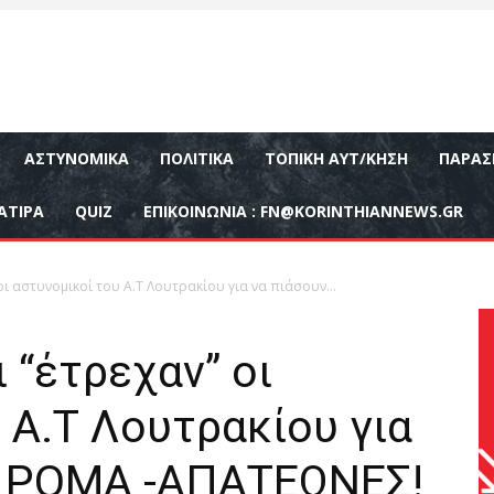
ΑΣΤΥΝΟΜΙΚΆ
ΠΟΛΙΤΙΚΆ
ΤΟΠΙΚΉ ΑΥΤ/ΚΗΣΗ
ΠΑΡΑΣ
ΑΤΙΡΑ
QUIZ
ΕΠΙΚΟΙΝΩΝΊΑ :
FN@KORINTHIANNEWS.GR
οι αστυνομικοί του Α.Τ Λουτρακίου για να πιάσουν...
 “έτρεχαν” οι
 Α.Τ Λουτρακίου για
ς ΡΟΜΑ -ΑΠΑΤΕΩΝΕΣ!