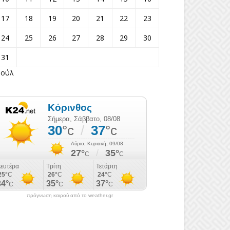
17
18
19
20
21
22
23
24
25
26
27
28
29
30
31
Ιούλ
πρόγνωση καιρού από το weather.gr