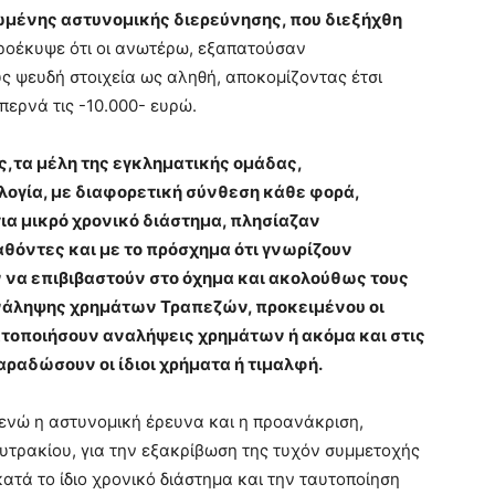
τωμένης αστυνομικής διερεύνησης, που διεξήχθη
οέκυψε ότι οι ανωτέρω, εξαπατούσαν
ς ψευδή στοιχεία ως αληθή, αποκομίζοντας έτσι
ερνά τις -10.000- ευρώ.
ς,τα μέλη της εγκληματικής ομάδας,
ογία, με διαφορετική σύνθεση κάθε φορά,
ια μικρό χρονικό διάστημα, πλησίαζαν
θόντες και με το πρόσχημα ότι γνωρίζουν
 να επιβιβαστούν στο όχημα και ακολούθως τους
άληψης χρημάτων Τραπεζών, προκειμένου οι
τοποιήσουν αναλήψεις χρημάτων ή ακόμα και στις
αραδώσουν οι ίδιοι χρήματα ή τιμαλφή.
ενώ η αστυνομική έρευνα και η προανάκριση,
υτρακίου, για την εξακρίβωση της τυχόν συμμετοχής
τά το ίδιο χρονικό διάστημα και την ταυτοποίηση