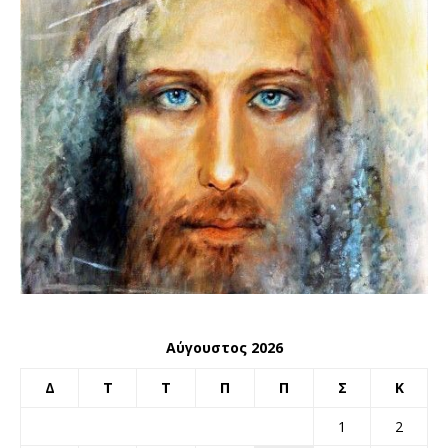
Αύγουστος 2026
Δ
Τ
Τ
Π
Π
Σ
Κ
1
2