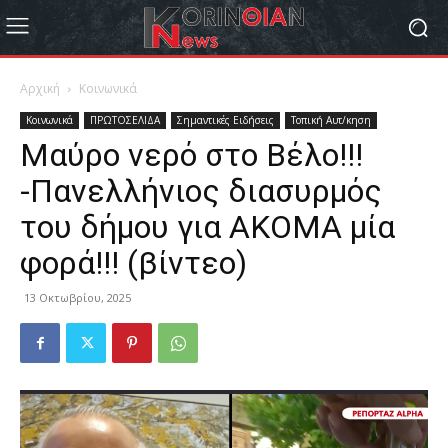
Αρχική
Κοινωνικά
Κοινωνικά
ΠΡΩΤΟΣΕΛΙΔΑ
Σημαντικές Ειδήσεις
Τοπική Αυτ/κηση
Μαύρο νερό στο Βέλο!!!
-Πανελλήνιος διασυρμός
του δήμου για ΑΚΟΜΑ μία
φορά!!! (βίντεο)
13 Οκτωβρίου, 2025