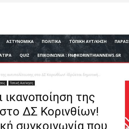
ΑΣΤΥΝΟΜΙΚΆ
ΠΟΛΙΤΙΚΆ
ΤΟΠΙΚΉ ΑΥΤ/ΚΗΣΗ
ΠΑΡΑΣ
ΑΤΙΡΑ
QUIZ
ΕΠΙΚΟΙΝΩΝΊΑ :
FN@KORINTHIANNEWS.GR
της αντιπολίτευσης στο ΔΣ Κορινθίων! -Ιδρύεται δημοτική...
σεις
Τοπική Αυτ/κηση
 ικανοποίηση της
στο ΔΣ Κορινθίων!
ική συγκοινωνία που