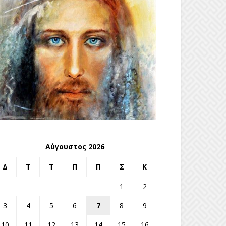
Αύγουστος 2026
Δ
Τ
Τ
Π
Π
Σ
Κ
1
2
3
4
5
6
7
8
9
10
11
12
13
14
15
16