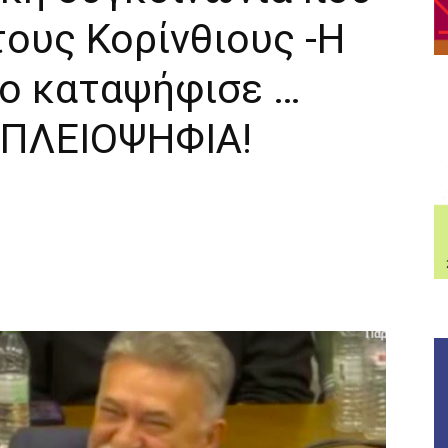
τους Κορίνθιους -Η
το καταψήφισε …
 ΠΛΕΙΟΨΗΦΙΑ!