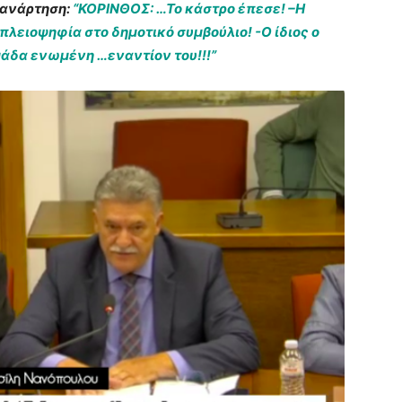
ς ανάρτηση:
“ΚΟΡΙΝΘΟΣ: …Το κάστρο έπεσε! –Η
λειοψηφία στο δημοτικό συμβούλιο! -Ο ίδιος o
μάδα ενωμένη …εναντίον του!!!”