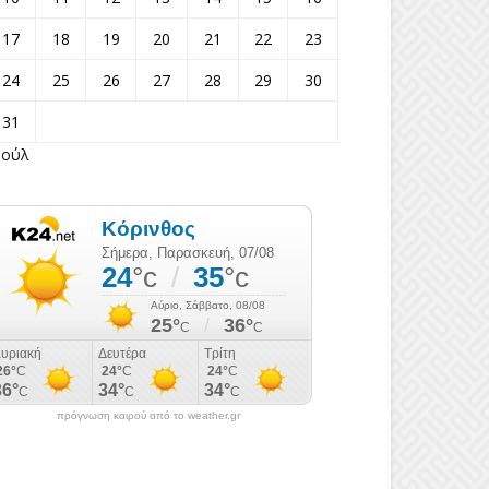
17
18
19
20
21
22
23
24
25
26
27
28
29
30
31
Ιούλ
πρόγνωση καιρού από το weather.gr