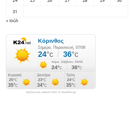
24
25
26
27
28
29
30
31
« Ιούλ
πρόγνωση καιρού από το weather.gr