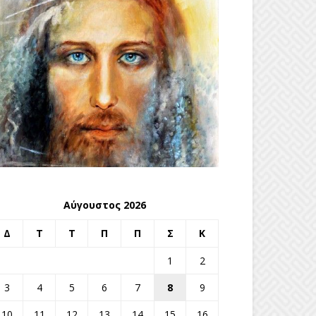
Αύγουστος 2026
Δ
Τ
Τ
Π
Π
Σ
Κ
1
2
3
4
5
6
7
8
9
10
11
12
13
14
15
16