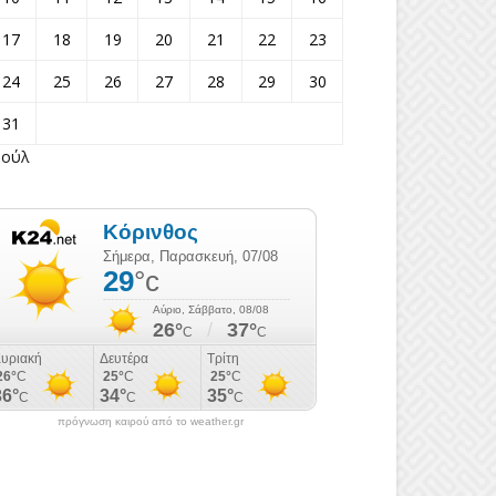
17
18
19
20
21
22
23
24
25
26
27
28
29
30
31
Ιούλ
πρόγνωση καιρού από το weather.gr