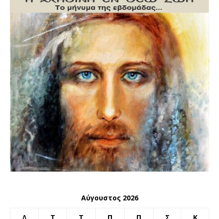
Αύγουστος 2026
Δ
Τ
Τ
Π
Π
Σ
Κ